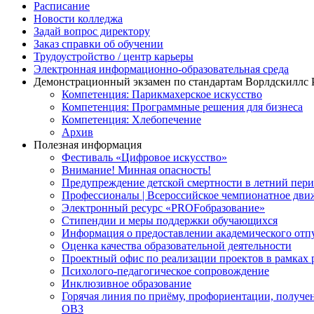
Расписание
Новости колледжа
Задай вопрос директору
Заказ справки об обучении
Трудоустройство / центр карьеры
Электронная информационно-образовательная среда
Демонстрационный экзамен по стандартам Ворлдскиллс 
Компетенция: Парикмахерское искусство
Компетенция: Программные решения для бизнеса
Компетенция: Хлебопечение
Архив
Полезная информация
Фестиваль «Цифровое искусство»
Внимание! Минная опасность!
Предупреждение детской смертности в летний пер
Профессионалы | Всероссийское чемпионатное дви
Электронный ресурс «PROFобразование»
Стипендии и меры поддержки обучающихся
Информация о предоставлении академического отп
Оценка качества образовательной деятельности
Проектный офис по реализации проектов в рамках
Психолого-педагогическое сопровождение
Инклюзивное образование
Горячая линия по приёму, профориентации, получе
ОВЗ