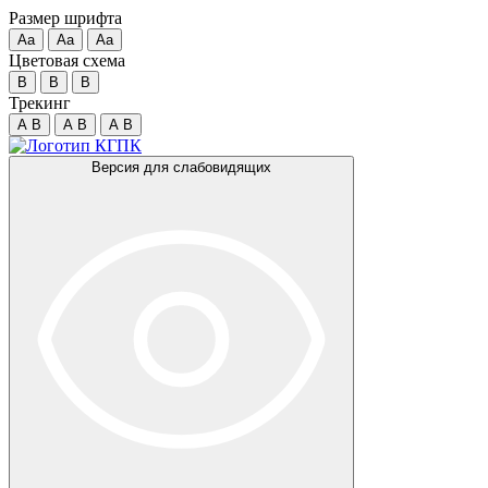
Размер шрифта
Аа
Аа
Аа
Цветовая схема
B
B
B
Трекинг
A
B
A
B
A
B
Версия для слабовидящих