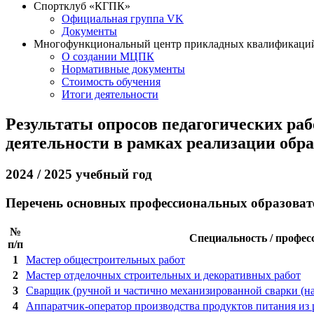
Спортклуб «КГПК»
Официальная группа VK
Документы
Многофункциональный центр прикладных квалификац
О создании МЦПК
Нормативные документы
Стоимость обучения
Итоги деятельности
Результаты опросов педагогических раб
деятельности в рамках реализации обр
2024 / 2025 учебный год
Перечень основных профессиональных образова
№
Специальность / профес
п/п
1
Мастер общестроительных работ
2
Мастер отделочных строительных и декоративных работ
3
Сварщик (ручной и частично механизированной сварки (н
4
Аппаратчик-оператор производства продуктов питания из 