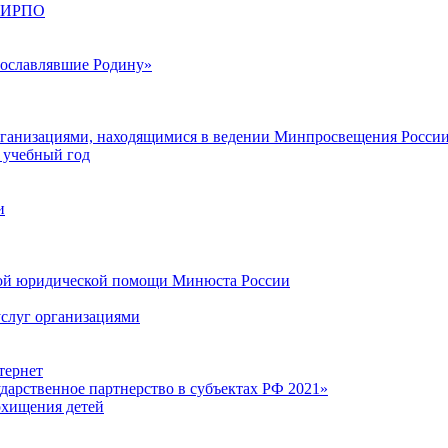
О ИРПО
рославлявшие Родину»
ганизациями, находящимися в ведении Минпросвещения России,
 учебный год
и
ной юридической помощи Минюста России
услуг организациями
тернет
арственное партнерство в субъектах РФ 2021»
охищения детей