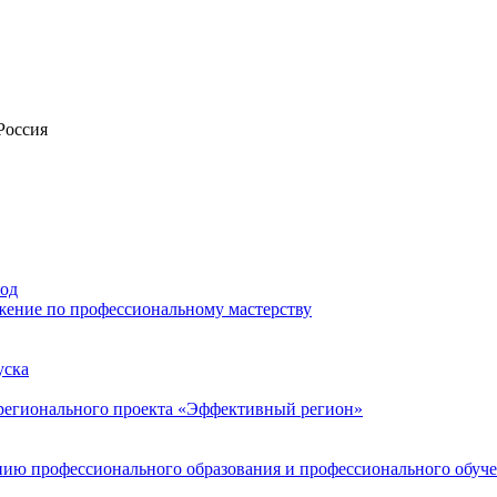
Россия
иод
жение по профессиональному мастерству
уска
 регионального проекта «Эффективный регион»
нию профессионального образования и профессионального обуч