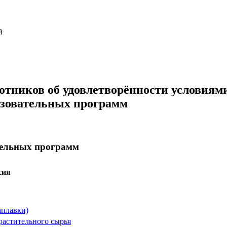
ий
отников об удовлетворённости условиям
азовательных программ
тельных программ
сия
аплавки)
растительного сырья