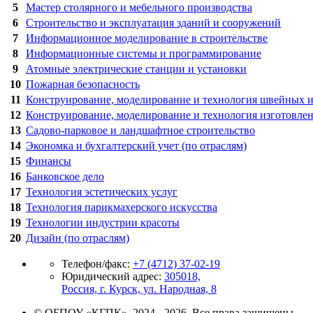
5
Мастер столярного и мебельного производства
6
Строительство и эксплуатация зданий и сооружений
7
Информационное моделирование в строительстве
8
Информационные системы и программирование
9
Атомные электрические станции и установки
10
Пожарная безопасность
11
Конструирование, моделирование и технология швейных 
12
Конструирование, моделирование и технология изготовле
13
Садово-парковое и ландшафтное строительство
14
Экономка и бухгалтерский учет (по отраслям)
15
Финансы
16
Банковское дело
17
Технология эстетических услуг
18
Технология парикмахерского искусства
19
Технологии индустрии красоты
20
Дизайн (по отраслям)
Телефон/факс:
+7 (4712) 37-02-19
Юридический адрес:
305018,
Россия, г. Курск, ул. Народная, 8
© ОБПОУ «КГПК», 2024 - 2026. Все права защищены.