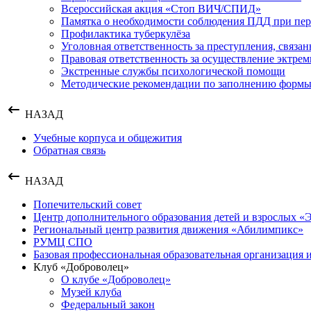
Всероссийская акция «Стоп ВИЧ/СПИД»
Памятка о необходимости соблюдения ПДД при пере
Профилактика туберкулёза
Уголовная ответственность за преступления, связа
Правовая ответственность за осуществление эктрем
Экстренные службы психологической помощи
Методические рекомендации по заполнению формы 
НАЗАД
Учебные корпуса и общежития
Обратная связь
НАЗАД
Попечительский совет
Центр дополнительного образования детей и взрослых
Региональный центр развития движения «Абилимпикс»
РУМЦ СПО
Базовая профессиональная образовательная организация
Клуб «Доброволец»
О клубе «Доброволец»
Музей клуба
Федеральный закон