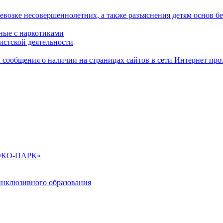
возке несовершеннолетних, а также разъяснения детям основ бе
нные с наркотиками
истской деятельности
сообщения о наличии на страницах сайтов в сети Интернет п
 «ЭКО-ПАРК»
 инклюзивного образования