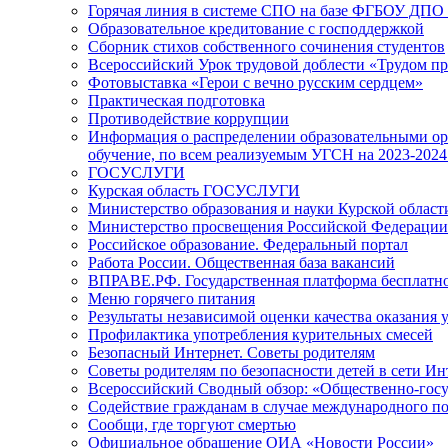
Горячая линия в системе СПО на базе ФГБОУ ДП
Образовательное кредитование с господдержкой
Сборник стихов собственного сочинения студентов
Всероссийский Урок трудовой доблести «Трудом п
Фотовыставка «Герои с вечно русским сердцем»
Практическая подготовка
Противодействие коррупции
Информация о распределении образовательными ор
обучение, по всем реализуемым УГСН на 2023-2024
ГОСУСЛУГИ
Курская область ГОСУСЛУГИ
Министерство образования и науки Курской област
Министерство просвещения Российской Федерации
Российское образование. Федеральный портал
Работа России. Общественная база вакансий
ВПРАВЕ.РФ. Государственная платформа бесплат
Меню горячего питания
Результаты независимой оценки качества оказания 
Профилактика употребления курительных смесей
Безопасный Интернет. Советы родителям
Советы родителям по безопасности детей в сети Ин
Всероссийский Сводный обзор: «Общественно-госуд
Содействие гражданам в случае международного п
Сообщи, где торгуют смертью
Официальное обращение ОИА «Новости России»