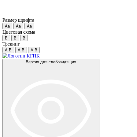
Размер шрифта
Аа
Аа
Аа
Цветовая схема
B
B
B
Трекинг
A
B
A
B
A
B
Версия для слабовидящих