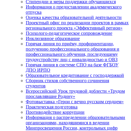
Стипендии и меры поддержки обучающихся
Информация о предоставлении академического
отпуска
Оценка качества образовательной деятельности
Проектный офис по реализации проектов в рамках
регионального проекта «Эффективный регион»
Психолого-педагогическое сопровождение
Инклюзивное образование
Горячая линия по приёму, профориентации,
получению профессионального образования и
профессионального обучения, последующему
трудоустройству лиц с инвалидностью и ОВЗ
Горячая линия в системе СПО на базе ФГБОУ
ДПО ИРПО
Образовательное кредитование с господдержкой
Сборник стихов собственного сочинения
студентов
Всероссийский Урок трудовой доблести «Трудом
прославлявшие Родину»
Фотовыставка «Герои с вечно русским сердцем»
Практическая подготовка
Противодействие коррупции
Информация о распределении образовательными
организациями, находящимися в ведении
Минпросвещения России, контрольных цифр