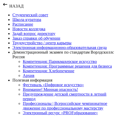
НАЗАД
Студенческий совет
Школа куратора
Расписание
Новости колледжа
Задай вопрос директору
Заказ справки об обучении
Трудоустройство / центр карьеры
Электронная информационно-образовательная среда
Демонстрационный экзамен по стандартам Ворлдскиллс
Россия
Компетенция: Парикмахерское искусство
Компетенция: Программные решения для бизнеса
Компетенция: Хлебопечение
Архив
Полезная информация
Фестиваль «Цифровое искусство»
Внимание! Минная опасность!
Предупреждение детской смертности в летний
период
Профессионалы | Всероссийское чемпионатное
движение по профессиональному мастерству
Электронный ресурс «PROFобразование»